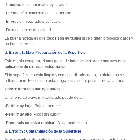
-Condiciones ambientales ignoradas
-Preparación deficiente de la superficie
-Errores en mezclado o aplicación
-Falta de control de calidad
La buena noticia es que
todos son evitables
si se siguen procesos claros y
un buen checklist.
⚠️
Error #1: Mala Preparación de la Superficie
Este es, sin exagerar, el más grave de todos los
errores comunes en la
aplicación de pinturas industriales
.
Si la superficie no está limpia y con el perfil adecuado, la pintura no se
adhiere bien. Es como intentar pegar cinta sobre polvo… no va a durar.
Chorro abrasivo mal ejecutado
Un chorro abrasivo mal calibrado puede dejar:
-Perfil muy bajo:
Baja adherencia
-
Perfil muy alto:
Picos sin cubrir
-Presencia de polvo residual:
Desprendimiento
⚠️
Error #2: Contaminación de la Superficie
Grasa, aceite, sales solubles o polvo pueden arruinar cualquier trabajo.