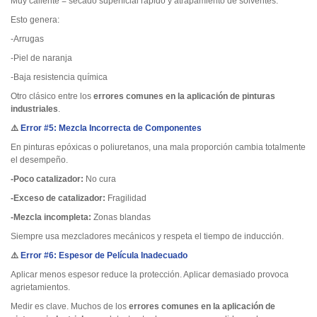
Muy caliente = secado superficial rápido y atrapamiento de solventes.
Esto genera:
-Arrugas
-Piel de naranja
-Baja resistencia química
Otro clásico entre los
errores comunes en la aplicación de pinturas
industriales
.
⚠️
Error #5: Mezcla Incorrecta de Componentes
En pinturas epóxicas o poliuretanos, una mala proporción cambia totalmente
el desempeño.
-Poco catalizador:
No cura
-Exceso de catalizador:
Fragilidad
-Mezcla incompleta:
Zonas blandas
Siempre usa mezcladores mecánicos y respeta el tiempo de inducción.
⚠️
Error #6: Espesor de Película Inadecuado
Aplicar menos espesor reduce la protección. Aplicar demasiado provoca
agrietamientos.
Medir es clave. Muchos de los
errores comunes en la aplicación de