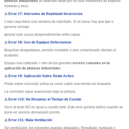
pinturas industriales
se detectan tarde por no usar medidores de espesor
húmedo y seco.
⚠️
Error #7: Intervalos de Repintado Incorrectos
Cada capa tiene una ventana de repintado. Si se pasa, hay que lijar o
generar anclaje.
Ignorar esto causa desprendimiento entre capas.
⚠️
Error #8: Uso de Equipos Defectuosos
Boquillas desgastadas, presión inestable o aire contaminado afectan el
acabado.
Equipo mal calibrado = otro de los grandes
errores comunes en la
aplicación de pinturas industriales
.
⚠️
Error #9: Aplicación Sobre Óxido Activo
Pintar sobre corrosión activa es como cubrir una herida sin limpiarla.
La corrosión sigue avanzando bajo la pintura.
⚠️
Error #10: No Respetar el Tiempo de Curado
Seco al tacto NO es igual a curado total. Este error genera daños cuando se
pone en servicio demasiado pronto.
⚠️
Error #11: Mala Ventilación
Sin ventilación, los solventes quedan atrapados. Resultado: burbujas y