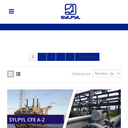
1
2
3
...
6
Siguiente
»
Ordenar por