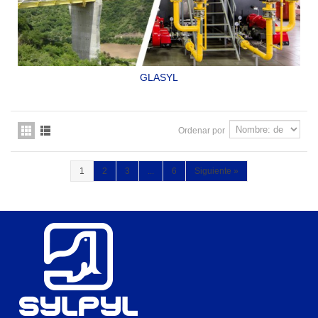
GLASYL
ACABADO EPOXICO
CATALIZADO ECONÓMICO PARA
USO GENERAL.
SYLPYL 100
Ordenar por
1
2
3
...
6
Siguiente
»