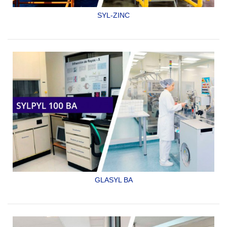
SYL-ZINC
PRIMARIO ORGÁNICO RICO EN ZINC.
SYLPYL 10 HB
GLASYL BA
ACABADO EPOXICO, CATALIZADO ESPECIAL PARA
AISLAR DE LA RADIACIÓN MUROS, GABINETES E
INSTALACIONES DE RAYOS X.
SYLPYL 100 BA