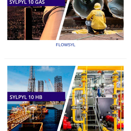
FLOWSYL
PRIMARIO Y ACABADO A LA VEZ DE TIPO EPÓXICO
ADUCTO AMINA DE DOS COMPONENTES ESPECIAL PARA
INTERIOR DE GASODUCTOS CUMPLE CON LA NORMA
NRF-053-PEMEX-2006
SYLPYL 10 GAS