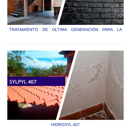
TRATAMIENTO DE ÚLTIMA GENERACIÓN PARA LA
PROTECCION DE SUPERFICIES MINERALES POROSAS
QUE ESTAN EXPUESTAS AL AGUA, OFRECIENDO
PROTECCION HIDROFÓBICA Y ANTIPOLVO. IDEAL PARA
SISTEMAS DE CONSOLIDACIÓN DEL CONCRETO Y...
SYLPYL 407 CL
HIDROSYL 407
SISTEMA DE IMPERMEABILIZACION POR INYECCION,