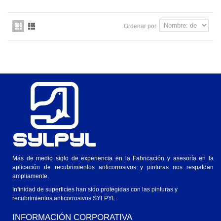
PARA EVITAR LAS EFLORESCENCIAS (SALITRE) EN
MUROS DE TABIQUE Y COMO TRATAMIENTO
Ordenar por
SUPERFICIAL, PARA SELLAR TEJAS DE BARRO Y
LADRILLO RECOCIDO.
SYLPYL 407
Más de medio siglo de experiencia en la Fabricación y asesoría en la
aplicación de recubrimientos anticorrosivos y pinturas nos respaldan
ampliamente.
Infinidad de superficies han sido protegidas con las pinturas y
recubrimientos anticorrosivos SYLPYL.
INFORMACIÓN CORPORATIVA