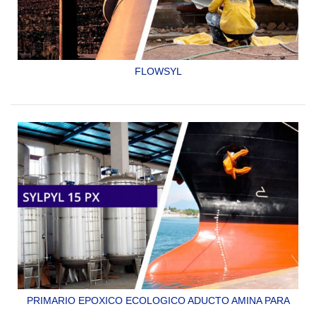
FLOWSYL
PRIMARIO Y ACABADO A LA VEZ DE TIPO EPÓXICO
ADUCTO AMINA DE DOS COMPONENTES ESPECIAL PARA
INTERIOR DE GASODUCTOS CUMPLE CON LA NORMA
NRF-053-PEMEX-2006
SYLPYL 10 GAS
PRIMARIO EPOXICO ECOLOGICO ADUCTO AMINA PARA
INTERIORES DE TANQUES DE ACERO Y PARA