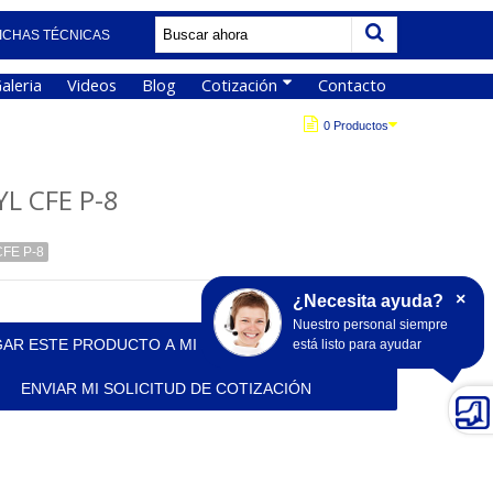
ICHAS TÉCNICAS
aleria
Videos
Blog
Cotización
Contacto
0 Productos
YL CFE P-8
FE P-8
×
¿Necesita ayuda?
Nuestro personal siempre
AR ESTE PRODUCTO A MI SOLICITUD DE COTIZACIÓN
está listo para ayudar
ENVIAR MI SOLICITUD DE COTIZACIÓN