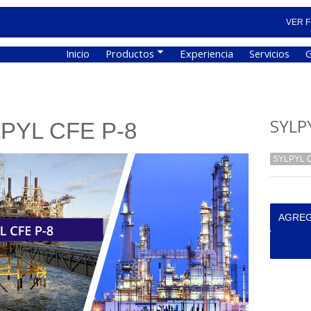
VER F
Inicio
Productos
Experiencia
Servicios
G
SYLP
PYL CFE P-8
SYLPYL C
AGREG