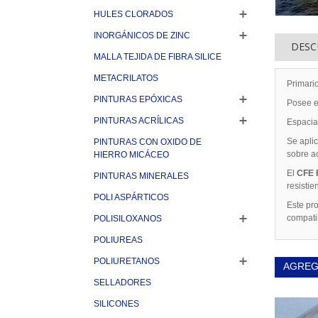
HULES CLORADOS
INORGÁNICOS DE ZINC
DESC
MALLA TEJIDA DE FIBRA SILICE
METACRILATOS
Primari
PINTURAS EPÓXICAS
Posee e
PINTURAS ACRÍLICAS
Espacial
Se aplic
PINTURAS CON OXIDO DE
sobre ac
HIERRO MICÁCEO
El
CFE 
PINTURAS MINERALES
resistie
POLI ASPÁRTICOS
Este pr
compatib
POLISILOXANOS
POLIUREAS
POLIURETANOS
AGREG
SELLADORES
SILICONES