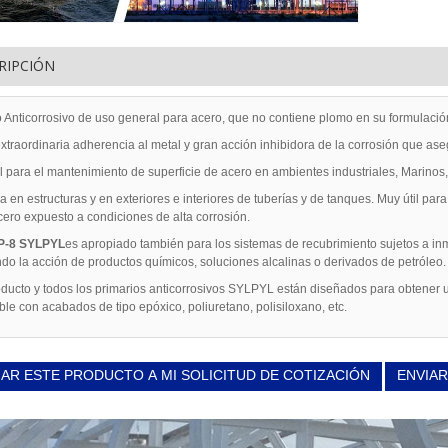
RIPCIÓN
o Anticorrosivo de uso general para acero, que no contiene plomo en su formulació
xtraordinaria adherencia al metal y gran acción inhibidora de la corrosión que as
 para el mantenimiento de superficie de acero en ambientes industriales, Marinos,
a en estructuras y en exteriores e interiores de tuberías y de tanques. Muy útil par
ero expuesto a condiciones de alta corrosión.
P-8 SYLPYL
es apropiado también para los sistemas de recubrimiento sujetos a in
ndo la acción de productos químicos, soluciones alcalinas o derivados de petróleo.
oducto y todos los primarios anticorrosivos SYLPYL están diseñados para obtener
le con acabados de tipo epóxico, poliuretano, polisiloxano, etc.
AR ESTE PRODUCTO A MI SOLICITUD DE COTIZACIÓN
ENVIAR