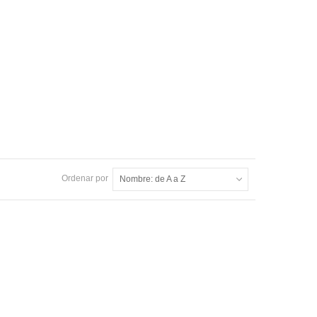
STIRENOS, OTROS
ALQUIDALICO BRILLANTE
COS Y PARA ACERO
PARA HERRERÍA, ACERO,
CONCRETO Y APLANADOS
SYLPYL 530
ULTRA LAVABLE.
SYLPYL 560
Ordenar por
Nombre: de A a Z