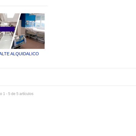
ORROSIVO DE ALTO
SISTEMAS
POLIE
EMPEÑO. NO
ANTICORROSIVOS
PLÁSTI
IENE MINIOS DE
SYLPYL 53
MO O CROMATOS
MINANTES.
SYLPYL 52 B
ALTE ALQUIDALICO
LANTE UNIVERSAL.
ALTE ALQUIDALICO
ILLANTE DE USO
ERSAL ECONÓMICO.
SYLPYL 565
 1 - 5 de 5 artículos