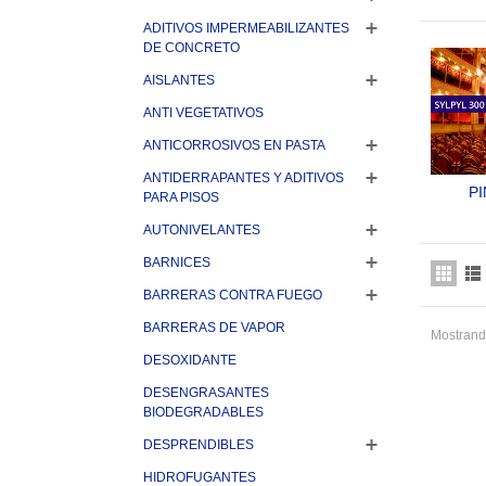
RET
ADITIVOS IMPERMEABILIZANTES
FUEG
DE CONCRETO
MAD
CELU
AISLANTES
U
ANTI VEGETATIVOS
ANTICORROSIVOS EN PASTA
ANTIDERRAPANTES Y ADITIVOS
PI
PARA PISOS
AU
AUTONIVELANTES
RETA
DE
BARNICES
BARRERAS CONTRA FUEGO
BARRERAS DE VAPOR
Mostrando
DESOXIDANTE
DESENGRASANTES
BIODEGRADABLES
DESPRENDIBLES
HIDROFUGANTES