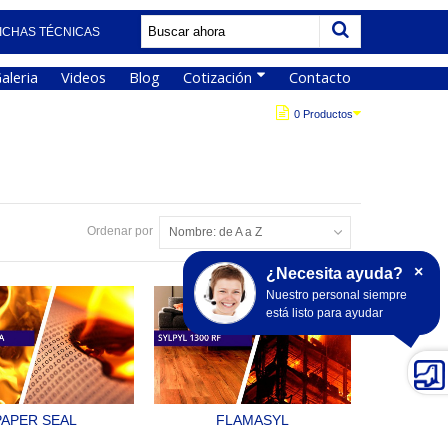
ICHAS TÉCNICAS
aleria
Videos
Blog
Cotización
Contacto
0 Productos
Ordenar por
Nombre: de A a Z
×
¿Necesita ayuda?
Nuestro personal siempre
está listo para ayudar
PAPER SEAL
FLAMASYL
MIENTO CONTRA
TRATAMIENTO