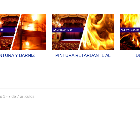
ARDANTE CONTRA
RETARDANTE AL FUEGO
FUEGO
O NO TOXICO, PARA
NO TOXICO PARA TELAS
PAP
ERA Y MATERIALES
SYLPYL 1300 N Y S
SY
LÓSICOS. CUMPLE
L 723/ASTM E-84
SYLPYL 1300 M
NTURA Y BARNIZ
PINTURA RETARDANTE AL
D
TOEXTINGUIBLE Y
FUEGO, INTUMESCENTE E
PINT
RDANTE DE FLAMA
IGNÍFUGA, BASE AGUA, DE
RETARD
 HULE CLORADO.
ALTA EFECTIVIDAD EN
DE AL
CASO DE INCENDIO.
SYLPYL 300 RF
SY
SYLPYL 3410 W
 1 - 7 de 7 artículos