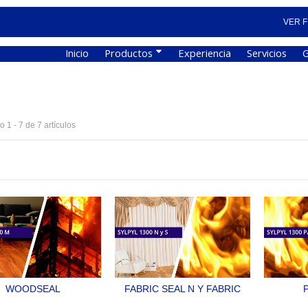
VER F
Inicio
Productos
Experiencia
Servicios
G
 1 - 7 de 7 artículos
WOODSEAL
FABRIC SEAL N Y FABRIC
TRATAMIENTO
SEAL S
TRATA