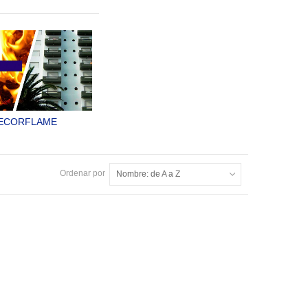
 NO TOXICO PARA
RETARDANTE CONTRA
EL Y CARTÓN.
FUEGO NO TOXICO, PARA
MADERA Y MATERIALES
LPYL 1300 PA
CELULÓSICOS.
SYLPYL 1300 RF
ECORFLAME
URA IGNÍFUGA Y
ANTE DEL FUEGO
TA EFECTIVIDAD.
Ordenar por
Nombre: de A a Z
LPYL 450 RF