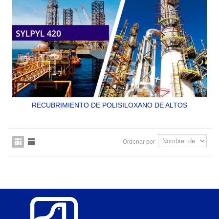
RECUBRIMIENTO DE POLISILOXANO DE ALTOS
SÓLIDOS. DE ENORME RESISTENCIA EN INTEMPERIE Y
EN CONDICIONES EXTREMAS DE CORROSION. ESTE
MATERIAL ES DE MUY ALTO RENDIMIENTO.
Ordenar por
SYLPYL 420