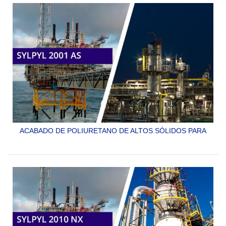
SYLPYL 14 NX
ACABADO DE POLIURETANO DE ALTOS SÓLIDOS PARA
SISTEMAS ANTICORROSIVOS DE MUY LARGA
DURACION. GRAN ECONOMÍA.
SYLPYL 2001 AS