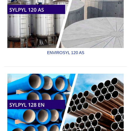
ENVIROSYL 120 AS
RECUBRIMIENTO EPOXICO ECOLÓGICO UNIVERSAL,
GRADO SANITARIO, DE MUY ALTOS SÓLIDOS, PARA
ESTRUCTURAS
DE ACERO, LOSACERO, INTERIORES Y EXTERIORES DE
TUBERÍAS, TANQUES DE...
SYLPYL 120 AS