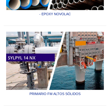
- EPOXY NOVOLAC
Recubrimiento epóxico ecológico 100% sólidos para
exteriores e interiores de tuberías de acero enterradas,
tanques e instalaciones sujetas a regulación ambiental,
reforzado con hojuelas de...
SYLPYL 128 EN
PRIMARIO FM ALTOS SÓLIDOS
PRIMARIO EPÓXICO POLIAMIDA DE DOS COMPONENTES
Y ALTOS SÓLIDOS PARA ACERO