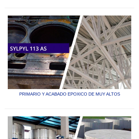
GRAN RESISTENCIA Y DE BAJO IMPACTO AMBIENTAL
PARA INTERIOR DE TANQUES.
SYLPYL 110 PX
PRIMARIO Y ACABADO EPOXICO DE MUY ALTOS
SÓLIDOS CON DERIVADOS DE ZINC
SYLPYL 113 AS