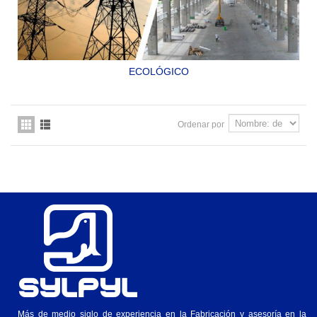
ECOLÓGICO
ESMALTE ACRÍLICO ECOLÓGICO, BASE AGUA, PARA
ESTRUCTURAS DE ACERO Y TORRES GALVANIZADAS
SYLPYL 588
Ordenar por
Más de medio siglo de experiencia en la Fabricación y asesoría en la