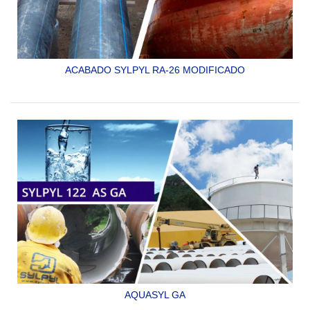
ACABADO SYLPYL RA-26 MODIFICADO
ENLACE Y ACABADO EPÓXICO MODIFICADO
CATALIZADO POLIAMIDA DE DOS COMPONENTES Y
ALTOS SOLIDOS
SYLPYL RA 26 MODIFICADO
AQUASYL GA
RECUBRIMIENTO EPOXICO 100% SÓLIDOS “LIBRE DE