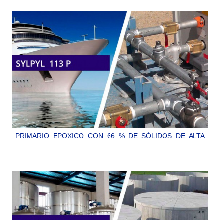
SYLPYL 113 C
PRIMARIO EPOXICO CON 66 % DE SÓLIDOS DE ALTA
RESISTENCIA, CON DERIVADOS DE ZINC COMO
INHIBIDORES DE LA CORROSIÓN.
SYLPYL 113 P