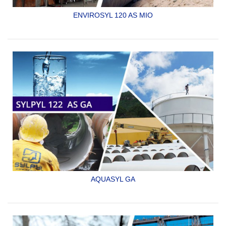
ENVIROSYL 120 AS MIO
SYLPYL 120 AS MIO RECUBRIMIENTO EPOXICO
ECOLÓGICO UNIVERSAL, GRADO SANITARIO, DE MUY
ALTOS SÓLIDOS, PARA ESTRUCTURAS DE ACERO,
LOSACERO, INTERIORES Y EXTERIORES DE TUBERÍAS,
TANQUES DE ACERO, DE CONCRETO E
INSTALACIONES...
SYLPYL 120 AS MIO
AQUASYL GA
RECUBRIMIENTO EPOXICO 100% SÓLIDOS “LIBRE DE
SOLVENTES” Y GRADO ALIMENTARIO ESPECIAL PARA
INMERSIÓN EN AGUA POTABLE. CERTIFICADO Y
LISTADO BAJO NSF/ANSI STANDARD 61 DRINKING