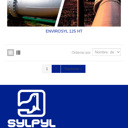
ENVIROSYL 125 HT
RECUBRIMIENTO EPOXICO 96% SÓLIDOS ESPECIAL
PARA INMERSION EN PETRÓLEO CRUDO A ALTAS
TEMPERATURAS
Ordenar por
SYLPYL 125 HT
1
2
Siguiente
»