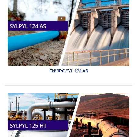
WATER SYSTEM COMPONENTS-HEALTH EFFECTS
SYLPYL 122 AS GA
ENVIROSYL 124 AS
RECUBRIMIENTO EPOXICO DE ALTOS SÓLIDOS GRADO
ALIMENTARIO. ESPECIAL PARA PLANTAS
PROCESADORAS DE ALIMENTOS.
SYLPYL 124 AS