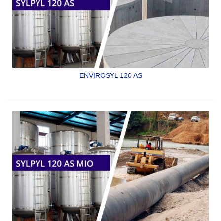
ENVIROSYL 120 AS
RECUBRIMIENTO EPOXICO ECOLÓGICO UNIVERSAL,
GRADO SANITARIO, DE MUY ALTOS SÓLIDOS, PARA
ESTRUCTURAS
DE ACERO, LOSACERO, INTERIORES Y EXTERIORES DE
TUBERÍAS, TANQUES DE...
SYLPYL 120 AS