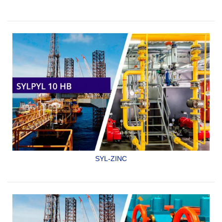
PRIMARIO Y ACABADO A LA VEZ DE TIPO EPÓXICO
ADUCTO AMINA DE DOS COMPONENTES ESPECIAL PARA
INTERIOR DE GASODUCTOS CUMPLE CON LA NORMA
NRF-053-PEMEX-2006
SYLPYL 10 GAS
SYL-ZINC
PRIMARIO ORGÁNICO RICO EN ZINC.
SYLPYL 10 HB