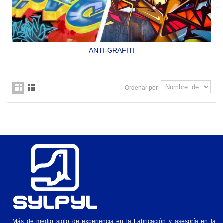
ANTI-GRAFITI
BARNIZ ANTIGRAFITI DE MUY ALTO RENDIMIENTO.
SYLPYL 430
Ordenar por
Más de medio siglo de experiencia en la Fabricación y asesoría en la