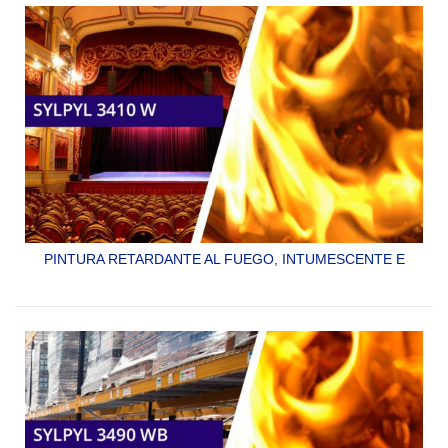
SYLPYL 2787
PINTURA RETARDANTE AL FUEGO, INTUMESCENTE E
IGNÍFUGA, BASE AGUA, DE ALTA EFECTIVIDAD EN CASO
DE INCENDIO.
SYLPYL 3410 W