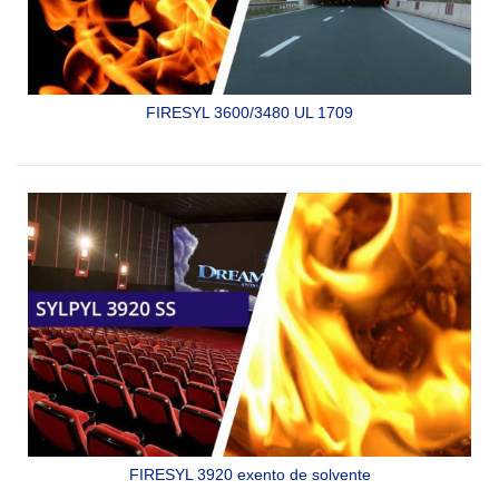
FIRESYL 3600/3480 UL 1709
RECUBRIMIENTO BARRERA CONTRA FUEGO DE
USO
INDUSTRIAL DE TIPO INTUMESCENTE Y
SUBLIMANTE.
ES DE ALTA EFECTIVIDAD Y RESISTENCIA AL FUEGO
DE
HIDROCARBUROS. ES...
SYLPYL 3600/3480 UL 1709
FIRESYL 3920 exento de solvente
Barrera contra fuego para acero, libre de solvente,