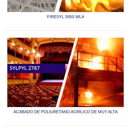
FIRESYL 3950 WLA
Barrera contra fuego o imprimador para losacero
en sistemas de barrera contra fuego base agua.
Es de alta efectividad en caso de incendio
SYLPYL 3950 WLA
ACABADO DE POLIURETANO ACRÍLICO DE MUY ALTA
DURACION. NO PERMITE EL DESARROLLO DE HONGOS.
ESPECIAL COMO ACABADO SOBRE BARRERAS CONTRA
FUEGO.