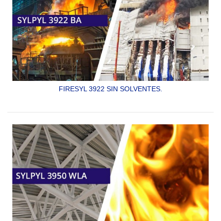
FIRESYL 3922 SIN SOLVENTES.
BARRERA CONTRA FUEGO PARA ACERO,
INTUMESCENTE
Y SUBLIMANTE DE ALTA EFECTIVIDAD
EN CASO DE INCENDIO,
SIN
SOLVENTES
SYLPYL 3922 BA.