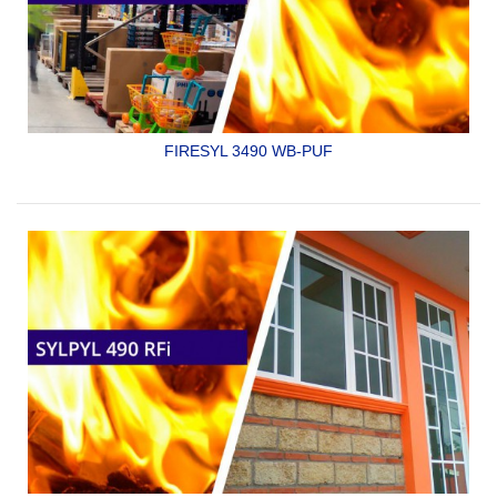
FIRESYL 3490 WB-PUF
RETARDANTE CONTRA FUEGO PARA ESPUMAS DE
POLIURETANO (SPF), POLIESTIRENO Y OTROS
AISLANTES TÉRMICOS Y ACÚSTICOS. ES DE TIPO
INTUMESCENTE Y SUBLIMANTE. ES BASE AGUA,
ECOLÓGICO Y DE ALTA EFECTIVIDAD. SE APLICA COMO
UNA...
SYLPYL 3490 WB