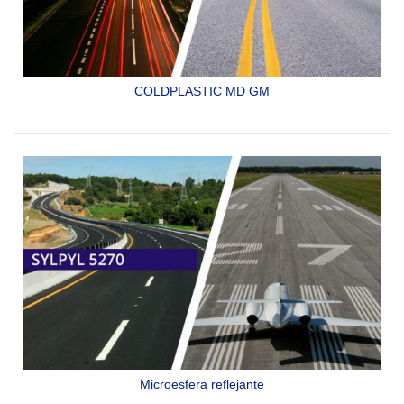
COLDPLASTIC MD GM
PINTURA DE METIL METACRILATO PARA SEÑALAMIENTO
VIAL (MMA).
ESPECIALMENTE FORMULADO PARA DAR MUY ALTA
DURABILIDAD Y REFLECTIVIDAD.
SYLPYL 8007 MD GM
Microesfera reflejante
PARA SEÑALAMIENTO HORIZONTAL EN AUTOPISTAS Y