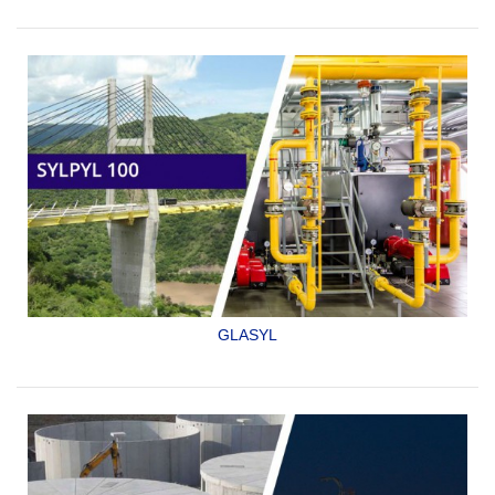
AEROPUERTOS.
SE UTILIZA CON PINTURA CONVENCIONAL Y
TERMOPLASTICA.
CUMPLE CON LA ESPECIFICACIÓN FEDERAL USA TT-B-
1325D
SYLPYL 5270
GLASYL
ACABADO EPOXICO
CATALIZADO ECONÓMICO PARA
USO GENERAL.
SYLPYL 100