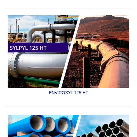
SYLPYL 105
ENVIROSYL 125 HT
RECUBRIMIENTO EPOXICO 96% SÓLIDOS ESPECIAL
PARA INMERSION EN PETRÓLEO CRUDO A ALTAS
TEMPERATURAS
SYLPYL 125 HT