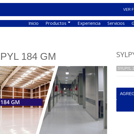
VER F
Inicio
Productos
Experiencia
Servicios
G
SYLP
PYL 184 GM
SYLPYL 
AGREG