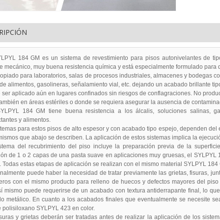
RIPCIÓN
YL 184 GM es un sistema de revestimiento para pisos autonivelantes de tipo 
e mecánico, muy buena resistencia química y está especialmente formulado para d
iado para laboratorios, salas de procesos industriales, almacenes y bodegas con a
de alimentos, gasolineras, señalamiento vial, etc. dejando un acabado brillante t
er aplicado aún en lugares confinados sin riesgos de conflagraciones. No produ
 también en áreas estériles o donde se requiera asegurar la ausencia de contaminac
YL 184 GM tiene buena resistencia a los álcalis, soluciones salinas, gasol
tantes y alimentos.
temas para estos pisos de alto espesor y con acabado tipo espejo, dependen del 
mismos que abajo se describen. La aplicación de estos sistemas implica la ejecuc
ema del recubrimiento del piso incluye la preparación previa de la superficie
ión de 1 o 2 capas de una pasta suave en aplicaciones muy gruesas, el SYLPYL 
 Todas estas etapas de aplicación se realizan con el mismo material SYLPYL 184 G
lmente puede haber la necesidad de tratar previamente las grietas, fisuras, junt
eros con el mismo producto para relleno de huecos y defectos mayores del piso 
í mismo puede requerirse de un acabado con textura antiderrapante final, lo que
o metálico. En cuanto a los acabados finales que eventualmente se necesite se
 polisiloxano SYLPYL 423 en color.
uras y grietas deberán ser tratadas antes de realizar la aplicación de los sis