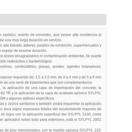
epóxico, exento de solventes, que posee alta resistencia al
ar una muy larga duración en servicio.
lto tránsito, talleres, pasillos de exhibición, supermercados y
ipo espejo de enorme duración.
ce olores desagradables ni contaminación ambiental. Se puede
ión radioactiva o bacteriológica.
inas, combustibles, grasas, aceites, agentes limpiadores,
espesor requerido de: 1.5 a 2.0 mm, de 3 a 4 mm y de 5 a 6 mm
ión de una serie de tratamientos que son complementarios.
, la aplicación de una capa de imprimación del concreto, la
182 TR y la aplicación de la capa de acabado epóxico SYLPYL
M y algunos aditivos específicos.
as y zoclos sanitarios o también podrá requerirse la aplicación
o para lograr espesores totales del recubrimiento mayores de
 se logra con la aplicación superficial del SYLPYL 5100, como
an aplicados sobre todo para exteriores, está el SYLPYL 2001
temas de piso mencionados, con la masilla epóxica SYLPYL 133.