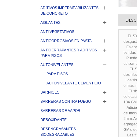
ADITIVOS IMPERMEABILIZANTES
DE CONCRETO
DESC
AISLANTES
ANTI VEGETATIVOS
El SYLP
ANTICORROSIVOS EN PASTA
desgast
Es aprop
ANTIDERRAPANTES Y ADITIVOS
tiendas 
PARA PISOS
Puede s
utilizar
AUTONIVELANTES
El SYLP
PARA PISOS
desinfec
Los sis
AUTONIVELANTE CEMENTICIO
ó más, 
El sist
BARNICES
colocac
BARRERAS CONTRA FUEGO
184 GM.
Adiciona
BARRERAS DE VAPOR
de mort
2mm. As
DESOXIDANTE
agregad
DESENGRASANTES
GM o de
BIODEGRADABLES
Las fis