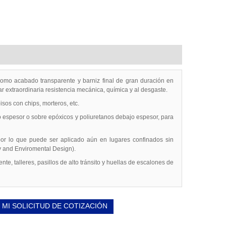
omo acabado transparente y barniz final de gran duración en
r extraordinaria resistencia mecánica, química y al desgaste.
sos con chips, morteros, etc.
to espesor o sobre epóxicos y poliuretanos debajo espesor, para
por lo que puede ser aplicado aún en lugares confinados sin
y and Enviromental Design).
e, talleres, pasillos de alto tránsito y huellas de escalones de
 MI SOLICITUD DE COTIZACIÓN