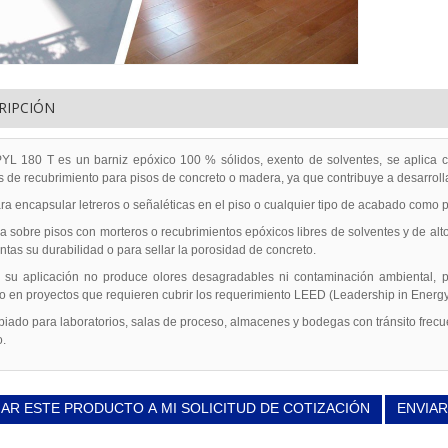
RIPCIÓN
YL 180 T es un barniz epóxico 100 % sólidos, exento de solventes, se aplica c
 de recubrimiento para pisos de concreto o madera, ya que contribuye a desarrolla
ra encapsular letreros o señaléticas en el piso o cualquier tipo de acabado como pi
a sobre pisos con morteros o recubrimientos epóxicos libres de solventes y de al
tas su durabilidad o para sellar la porosidad de concreto.
 su aplicación no produce olores desagradables ni contaminación ambiental, 
 o en proyectos que requieren cubrir los requerimiento LEED (Leadership in Energ
iado para laboratorios, salas de proceso, almacenes y bodegas con tránsito frecuent
o.
AR ESTE PRODUCTO A MI SOLICITUD DE COTIZACIÓN
ENVIAR