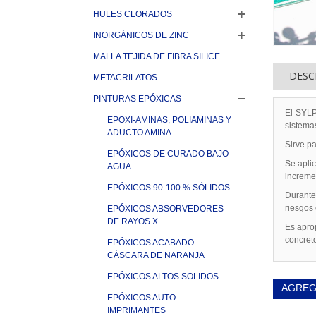
HULES CLORADOS
INORGÁNICOS DE ZINC
MALLA TEJIDA DE FIBRA SILICE
DESC
METACRILATOS
PINTURAS EPÓXICAS
El SYLP
EPOXI-AMINAS, POLIAMINAS Y
sistemas
ADUCTO AMINA
Sirve pa
EPÓXICOS DE CURADO BAJO
Se aplic
AGUA
incremen
EPÓXICOS 90-100 % SÓLIDOS
Durante
riesgos
EPÓXICOS ABSORVEDORES
DE RAYOS X
Es aprop
concret
EPÓXICOS ACABADO
CÁSCARA DE NARANJA
EPÓXICOS ALTOS SOLIDOS
AGREG
EPÓXICOS AUTO
IMPRIMANTES