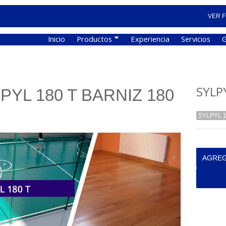
VER F
Inicio
Productos
Experiencia
Servicios
G
SYLP
PYL 180 T BARNIZ 180
SYLPYL 1
AGREG