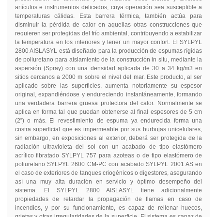
artículos e instrumentos delicados, cuya operación sea susceptible a
temperaturas cálidas. Esta barrera térmica, también actúa para
disminuir la pérdida de calor en aquellas otras construcciones que
requieren ser protegidas del frío ambiental, contribuyendo a estabilizar
la temperatura en los interiores y tener un mayor confort. El SYLPYL
2800 AISLASYL está diseñado para la producción de espumas rígidas
de poliuretano para aislamiento de la construcción in situ, mediante la
aspersión (Spray) con una densidad aplicada de 30 a 34 kg/m3 en
sitios cercanos a 2000 m sobre el nivel del mar. Este producto, al ser
aplicado sobre las superficies, aumenta notoriamente su espesor
original, expandiéndose y endureciendo instantáneamente, formando
una verdadera barrera gruesa protectora del calor. Normalmente se
aplica en forma tal que puedan obtenerse al final espesores de 5 cm
(2”) o más. El revestimiento de espuma ya endurecida forma una
costra superficial que es impermeable por sus burbujas unicelulares,
sin embargo, en exposiciones al exterior, deberá ser protegida de la
radiación ultravioleta del sol con un acabado de tipo elastómero
acrílico fibratado SYLPYL 757 para azoteas o de tipo elastómero de
poliuretano SYLPYL 2600 CM-PC con acabado SYLPYL 2001 AS en
el caso de exteriores de tanques criogénicos o digestores, asegurando
así una muy alta duración en servicio y óptimo desempeño del
sistema. El SYLPYL 2800 AISLASYL tiene adicionalmente
propiedades de retardar la propagación de flamas en caso de
incendios, y por su funcionamiento, es capaz de rellenar huecos,
grietas y otras irregularidades de la superficie. El sistema es capaz de