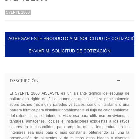
SYLPYL 2800
AGREGAR ESTE PRODUCTO A MI SOLICITUD DE COTIZACIÓN
ENVIAR MI SOLICITUD DE COTIZACIÓN
DESCRIPCIÓN
El SYLPYL 2800 AISLASYL es un aislante térmico de espuma de
poliuretano rígido de 2 componentes, que se utiliza principalmente
sobre techos (roofing) y paredes verticales, como un aislante o una
barrera térmica para disminuir notablemente el flujo de calor ambiental
del exterior hacia el interior o viceversa para utilizarse en viviendas,
tanques, almacenes, locales e instalaciones expuestas a los rayos
solares en climas cálidos, para propiciar que la temperatura en los
interiores sea más baja o más constante, obteniendo así una la
preservación de alimentos y de muchos otros bienes y diversos