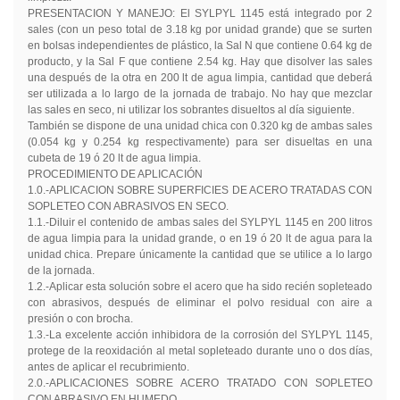
PRESENTACION Y MANEJO: El SYLPYL 1145 está integrado por 2
sales (con un peso total de 3.18 kg por unidad grande) que se surten
en bolsas independientes de plástico, la Sal N que contiene 0.64 kg de
producto, y la Sal F que contiene 2.54 kg. Hay que disolver las sales
una después de la otra en 200 lt de agua limpia, cantidad que deberá
ser utilizada a lo largo de la jornada de trabajo. No hay que mezclar
las sales en seco, ni utilizar los sobrantes disueltos al día siguiente.
También se dispone de una unidad chica con 0.320 kg de ambas sales
(0.054 kg y 0.254 kg respectivamente) para ser disueltas en una
cubeta de 19 ó 20 lt de agua limpia.
PROCEDIMIENTO DE APLICACIÓN
1.0.-APLICACION SOBRE SUPERFICIES DE ACERO TRATADAS CON
SOPLETEO CON ABRASIVOS EN SECO.
1.1.-Diluir el contenido de ambas sales del SYLPYL 1145 en 200 litros
de agua limpia para la unidad grande, o en 19 ó 20 lt de agua para la
unidad chica. Prepare únicamente la cantidad que se utilice a lo largo
de la jornada.
1.2.-Aplicar esta solución sobre el acero que ha sido recién sopleteado
con abrasivos, después de eliminar el polvo residual con aire a
presión o con brocha.
1.3.-La excelente acción inhibidora de la corrosión del SYLPYL 1145,
protege de la reoxidación al metal sopleteado durante uno o dos días,
antes de aplicar el recubrimiento.
2.0.-APLICACIONES SOBRE ACERO TRATADO CON SOPLETEO
CON ABRASIVO EN HUMEDO.