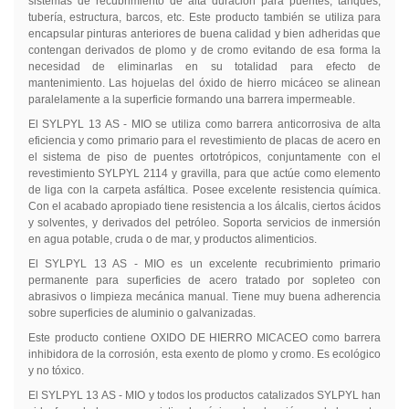
sistemas de recubrimiento de alta duración para puentes, tanques,
tubería, estructura, barcos, etc. Este producto también se utiliza para
encapsular pinturas anteriores de buena calidad y bien adheridas que
contengan derivados de plomo y de cromo evitando de esa forma la
necesidad de eliminarlas en su totalidad para efecto de
mantenimiento. Las hojuelas del óxido de hierro micáceo se alinean
paralelamente a la superficie formando una barrera impermeable.
El SYLPYL 13 AS - MIO se utiliza como barrera anticorrosiva de alta
eficiencia y como primario para el revestimiento de placas de acero en
el sistema de piso de puentes ortotrópicos, conjuntamente con el
revestimiento SYLPYL 2114 y gravilla, para que actúe como elemento
de liga con la carpeta asfáltica. Posee excelente resistencia química.
Con el acabado apropiado tiene resistencia a los álcalis, ciertos ácidos
y solventes, y derivados del petróleo. Soporta servicios de inmersión
en agua potable, cruda o de mar, y productos alimenticios.
El SYLPYL 13 AS - MIO es un excelente recubrimiento primario
permanente para superficies de acero tratado por sopleteo con
abrasivos o limpieza mecánica manual. Tiene muy buena adherencia
sobre superficies de aluminio o galvanizadas.
Este producto contiene OXIDO DE HIERRO MICACEO como barrera
inhibidora de la corrosión, esta exento de plomo y cromo. Es ecológico
y no tóxico.
El SYLPYL 13 AS - MIO y todos los productos catalizados SYLPYL han