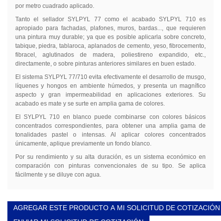
por metro cuadrado aplicado.
Tanto el sellador SYLPYL 77 como el acabado SYLPYL 710 es
apropiado para fachadas, plafones, muros, bardas..., que requieren
una pintura muy durable; ya que es posible aplicarla sobre concreto,
tabique, piedra, tablaroca, aplanados de cemento, yeso, fibrocemento,
fibracel, aglutinados de madera, poliestireno expandido, etc.,
directamente, o sobre pinturas anteriores similares en buen estado.
El sistema SYLPYL 77/710 evita efectivamente el desarrollo de musgo,
líquenes y hongos en ambiente húmedos, y presenta un magnífico
aspecto y gran impermeabilidad en aplicaciones exteriores. Su
acabado es mate y se surte en amplia gama de colores.
El SYLPYL 710 en blanco puede combinarse con colores básicos
concentrados correspondientes, para obtener una amplia gama de
tonalidades pastel o intensas. Al aplicar colores concentrados
únicamente, aplique previamente un fondo blanco.
Por su rendimiento y su alta duración, es un sistema económico en
comparación con pinturas convencionales de su tipo. Se aplica
fácilmente y se diluye con agua.
AGREGAR ESTE PRODUCTO A MI SOLICITUD DE COTIZACIÓN