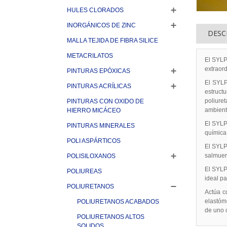
HULES CLORADOS
INORGÁNICOS DE ZINC
DESC
MALLA TEJIDA DE FIBRA SILICE
METACRILATOS
El SYLP
extraord
PINTURAS EPÓXICAS
El SYLP
PINTURAS ACRÍLICAS
estruct
poliuret
PINTURAS CON OXIDO DE
ambient
HIERRO MICÁCEO
El SYLPY
PINTURAS MINERALES
química 
POLI ASPÁRTICOS
El SYLP
salmuer
POLISILOXANOS
El SYLP
POLIUREAS
ideal pa
POLIURETANOS
Actúa c
elastóm
POLIURETANOS ACABADOS
de uno 
POLIURETANOS ALTOS
SOLIDOS