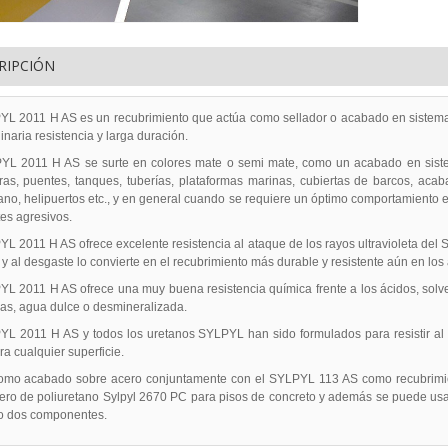
RIPCIÓN
YL 2011 H AS es un recubrimiento que actúa como sellador o acabado en sistemas
inaria resistencia y larga duración.
YL 2011 H AS se surte en colores mate o semi mate, como un acabado en siste
uras, puentes, tanques, tuberías, plataformas marinas, cubiertas de barcos, ac
ano, helipuertos etc., y en general cuando se requiere un óptimo comportamiento e
es agresivos.
L 2011 H AS ofrece excelente resistencia al ataque de los rayos ultravioleta del So
y al desgaste lo convierte en el recubrimiento más durable y resistente aún en lo
YL 2011 H AS ofrece una muy buena resistencia química frente a los ácidos, solve
as, agua dulce o desmineralizada.
YL 2011 H AS y todos los uretanos SYLPYL han sido formulados para resistir al 
ra cualquier superficie.
omo acabado sobre acero conjuntamente con el SYLPYL 113 AS como recubrimie
ero de poliuretano Sylpyl 2670 PC para pisos de concreto y además se puede usa
o dos componentes.