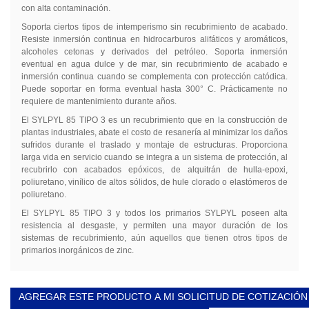
con alta contaminación.
Soporta ciertos tipos de intemperismo sin recubrimiento de acabado.
Resiste inmersión continua en hidrocarburos alifáticos y aromáticos,
alcoholes cetonas y derivados del petróleo. Soporta inmersión
eventual en agua dulce y de mar, sin recubrimiento de acabado e
inmersión continua cuando se complementa con protección catódica.
Puede soportar en forma eventual hasta 300° C. Prácticamente no
requiere de mantenimiento durante años.
El SYLPYL 85 TIPO 3 es un recubrimiento que en la construcción de
plantas industriales, abate el costo de resanería al minimizar los daños
sufridos durante el traslado y montaje de estructuras. Proporciona
larga vida en servicio cuando se integra a un sistema de protección, al
recubrirlo con acabados epóxicos, de alquitrán de hulla-epoxi,
poliuretano, vinílico de altos sólidos, de hule clorado o elastómeros de
poliuretano.
El SYLPYL 85 TIPO 3 y todos los primarios SYLPYL poseen alta
resistencia al desgaste, y permiten una mayor duración de los
sistemas de recubrimiento, aún aquellos que tienen otros tipos de
primarios inorgánicos de zinc.
AGREGAR ESTE PRODUCTO A MI SOLICITUD DE COTIZACIÓN