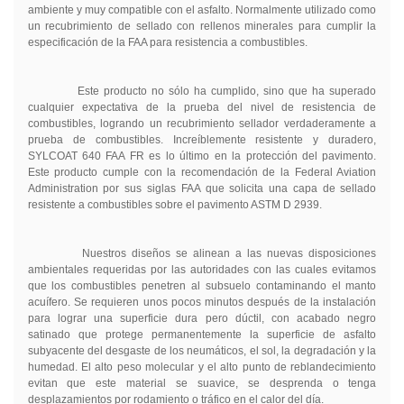
ambiente y
muy compatible con el asfalto.
Normalmente utilizado como
un recubrimiento de sellado con rellenos minerales
para cumplir la
especificación
de la FAA
para
resistencia a combustibles.
Este producto no sólo ha
cumplido
, sino que ha
superado
cualquier expectativa de
la
prueba del
nivel
de resistencia de
combustibles, logrando un
r
ecubrimiento sellador verdaderamente a
prueba de combustibles.
Increíblemente
resistente y duradero
,
SYLCOAT 640 FAA FR
es lo
último en la protección
del pavimento.
Este producto cumple con la recomendación de la Federal Aviation
Administration por sus siglas FAA que solicita una capa de sellado
resistente a combustibles sobre el pavimento ASTM D 2939.
Nuestros diseños se alinean a las nuevas disposiciones
ambientales requeridas por las autoridades con las cuales evitamos
que los combustibles penetren al subsuelo contaminando el manto
acuífero.
Se requieren unos pocos
minutos
después de la instalación
para lograr una
superficie dura pero
dúctil,
con acabado
negro
satinado que
protege
permanentemente
la superficie de asfalto
subyacente
del
desgaste de los neumáticos
, el sol,
la degradación
y la
humedad
.
El
alto peso
molecular y
el alto punto de reblandecimiento
evitan que este material se suavice, se desprenda o tenga
desplazamientos
por
rodamiento o tráfico en el
calor del día
.