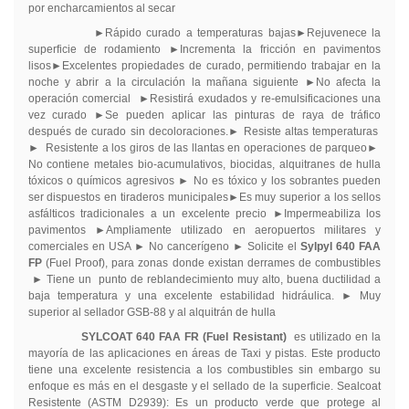
por encharcamientos al secar
►
Rápido curado a temperaturas bajas
►
Rejuvenece la
superficie de rodamiento
►
Incrementa la fricción en pavimentos
lisos
►
Excelentes propiedades de curado, permitiendo trabajar en la
noche y abrir a la circulación la mañana siguiente
►
No afecta la
operación comercial
►
Resistirá exudados y re-emulsificaciones una
vez curado
►
Se pueden aplicar las pinturas de raya de tráfico
después de curado sin decoloraciones.
►
Resiste altas temperaturas
►
Resistente a los giros de las llantas en operaciones de parqueo
►
No contiene metales bio-acumulativos, biocidas, alquitranes de hulla
tóxicos o químicos agresivos
►
No es tóxico y los sobrantes pueden
ser dispuestos en tiraderos municipales
►
Es muy superior a los sellos
asfálticos tradicionales a un excelente precio
►
Impermeabiliza los
pavimentos
►
Ampliamente utilizado en aeropuertos militares y
comerciales en USA
►
No cancerígeno
►
Solicite el
Sylpyl 640 FAA
FP
(Fuel Proof), para zonas donde existan derrames de combustibles
►
Tiene un
punto de reblandecimiento muy alto, buena ductilidad a
baja temperatura y una excelente estabilidad hidráulica.
►
Muy
superior al sellador GSB-88 y al alquitrán de hulla
SYLCOAT 640 FAA FR (Fuel Resistant)
es utilizado en la
mayoría de las aplicaciones en áreas de Taxi y pistas. Este producto
tiene una excelente resistencia a los combustibles sin embargo su
enfoque es más en el desgaste y el sellado de la superficie.
Sealcoat
Resistente
(ASTM
D2939
):
Es un producto verde que protege al