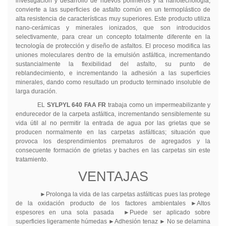
investigación y desarrollo de nuevos polímeros y la nanotecnología,
convierte a las superficies de asfalto común en un termoplástico de
alta resistencia de características muy superiores. Este producto utiliza
nano-cerámicas y minerales ionizados, que son introducidos
selectivamente, para crear un concepto totalmente diferente en la
tecnología de protección y diseño de asfaltos. El proceso modifica las
uniones moleculares dentro de la emulsión asfáltica, incrementando
sustancialmente la flexibilidad del asfalto, su punto de
reblandecimiento, e incrementando la adhesión a las superficies
minerales, dando como resultado un producto terminado insoluble de
larga duración.
EL
SYLPYL 640 FAA FR
trabaja como un impermeabilizante y
endurecedor de la carpeta asfáltica, incrementando sensiblemente su
vida útil al no permitir la entrada de agua por las grietas que se
producen normalmente en las carpetas asfálticas; situación que
provoca los desprendimientos prematuros de agregados y la
consecuente formación de grietas y baches en las carpetas sin este
tratamiento.
VENTAJAS
►
Prolonga la vida de las carpetas asfálticas pues las protege
de la oxidación producto de los factores ambientales
►
Altos
espesores en una sola pasada
►
Puede ser aplicado sobre
superficies ligeramente húmedas
►
Adhesión tenaz
►
No se delamina