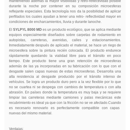
manteniendo además la mayor visibilidad y retro-reflectividad posible
durante la noche por contener en su composición microesferas
reflejante especiales. Esta tecnología nos da la posibilidad de aplicar
perfilados los cuales ayudan a tener una retro- reflectividad mayor en
condiciones de encharcamientos, lluvia y durante lanoche.
El
SYLPYL 8000 MD
es un producto ecológico, que se aplica mediante
equipos especialmente diseñados sobre carpetas de rodamiento en
autopistas, carreteras, avenidas, calles y estacionamientos.
Inmediatamente después de aplicado el material, se hace un riego de
microesfera sobre la pintura recién colocada. El producto endurece
rápidamente quedando la vialidad libre para el tránsito en poco
tiempo. Este producto tiene una gran retención de microesferas
además de las ya incorporadas en su fabricación con lo que con el
desgaste salen capas nuevas de estas microesferas. Desarrolla una
alta resistencia al desgaste producido por el tránsito intenso de
vehículos. Se logra un producto duro pero a la vez flexible por lo que
no se cuartea ni se despega con cambios de temperatura o con alta
abrasión. En países donde la temperatura es muy baja y se requiere
limpiar las carreteras mediante camiones y palas mecánicas este
recubrimiento es ideal ya que con la fricción no se ve afectado.Cuando
es necesario renovarlo es perfectamente compatible con capas
nuevas del mismo material.
Ventajas: