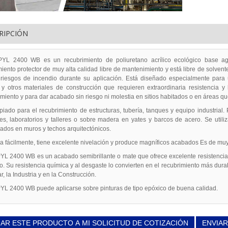
RIPCIÓN
PYL 2400 WB es un recubrimiento de poliuretano acrílico ecológico base 
iento protector de muy alta calidad libre de mantenimiento y está libre de solven
 riesgos de incendio durante su aplicación. Está diseñado especialmente para u
y otros materiales de construcción que requieren extraordinaria resistencia y 
iento y para dar acabado sin riesgo ni molestia en sitios habitados o en áreas q
piado para el recubrimiento de estructuras, tubería, tanques y equipo industri
les, laboratorios y talleres o sobre madera en yates y barcos de acero. Se util
lados en muros y techos arquitectónicos.
ca fácilmente, tiene excelente nivelación y produce magníficos acabados Es de muy
YL 2400 WB es un acabado semibrillante o mate que ofrece excelente resistencia al
o. Su resistencia química y al desgaste lo convierten en el recubrimiento más dur
r, la Industria y en la Construcción.
YL 2400 WB puede aplicarse sobre pinturas de tipo epóxico de buena calidad.
AR ESTE PRODUCTO A MI SOLICITUD DE COTIZACIÓN
ENVIAR