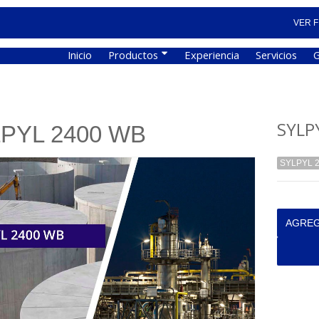
VER F
Inicio
Productos
Experiencia
Servicios
G
SYLP
PYL 2400 WB
SYLPYL 
AGREG