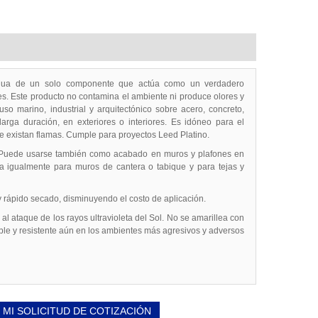
agua de un solo componente que actúa como un verdadero
tes. Este producto no contamina el ambiente ni produce olores y
so marino, industrial y arquitectónico sobre acero, concreto,
larga duración, en exteriores o interiores. Es idóneo para el
ue existan flamas. Cumple para proyectos Leed Platino.
al. Puede usarse también como acabado en muros y plafones en
iza igualmente para muros de cantera o tabique y para tejas y
 rápido secado, disminuyendo el costo de aplicación.
 ataque de los rayos ultravioleta del Sol. No se amarillea con
able y resistente aún en los ambientes más agresivos y adversos
 MI SOLICITUD DE COTIZACIÓN