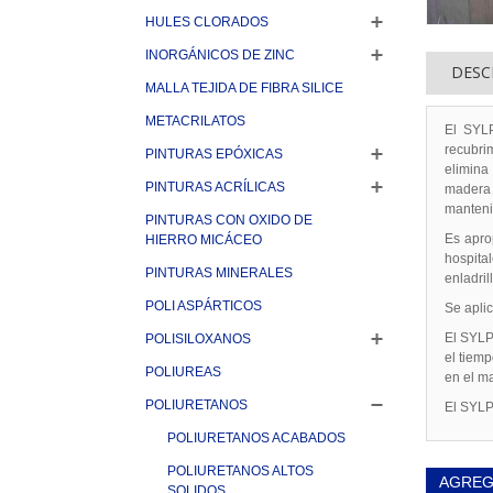
HULES CLORADOS
INORGÁNICOS DE ZINC
DESC
MALLA TEJIDA DE FIBRA SILICE
METACRILATOS
El SYL
recubrim
PINTURAS EPÓXICAS
elimina
PINTURAS ACRÍLICAS
madera 
mantenim
PINTURAS CON OXIDO DE
Es apro
HIERRO MICÁCEO
hospita
PINTURAS MINERALES
enladril
POLI ASPÁRTICOS
Se apli
El SYLP
POLISILOXANOS
el tiemp
POLIUREAS
en el ma
POLIURETANOS
El SYLP
POLIURETANOS ACABADOS
POLIURETANOS ALTOS
AGREG
SOLIDOS