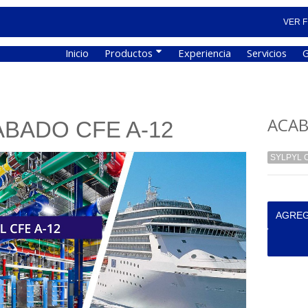
VER F
Inicio
Productos
Experiencia
Servicios
G
ACAB
BADO CFE A-12
SYLPYL C
AGREG