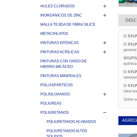
HULES CLORADOS
INORGÁNICOS DE ZINC
DESC
MALLA TEJIDA DE FIBRA SILICE
METACRILATOS
El
SYLP
PINTURAS EPÓXICAS
El
SYLP
general
PINTURAS ACRÍLICAS
SYLPYL
PINTURAS CON OXIDO DE
química
HIERRO MICÁCEO
El
SYLP
PINTURAS MINERALES
salmuer
POLI ASPÁRTICOS
El
SYLP
ideal pa
POLISILOXANOS
Sobre a
POLIUREAS
POLIURETANOS
AGREG
POLIURETANOS ACABADOS
POLIURETANOS ALTOS
SOLIDOS