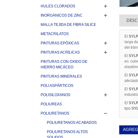
HULES CLORADOS
INORGÁNICOS DE ZINC
DESC
MALLA TEJIDA DE FIBRA SILICE
METACRILATOS
El
SYLP
larga du
PINTURAS EPÓXICAS
del tráns
PINTURAS ACRÍLICAS
El
SYLP
en cubi
PINTURAS CON OXIDO DE
elastóm
HIERRO MICÁCEO
El
SYLP
PINTURAS MINERALES
afectado
POLI ASPÁRTICOS
El
SYL
industri
POLISILOXANOS
El
SYLP
POLIUREAS
tipo
SY
POLIURETANOS
POLIURETANOS ACABADOS
AGREG
POLIURETANOS ALTOS
SOLIDOS