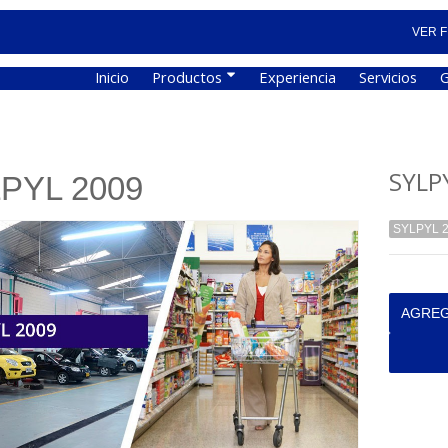
VER F
Inicio
Productos
Experiencia
Servicios
G
SYLP
PYL 2009
SYLPYL 
AGREG