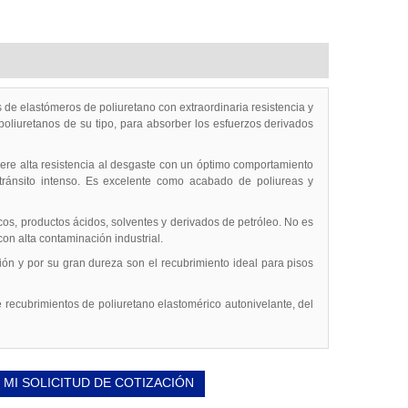
de elastómeros de poliuretano con extraordinaria resistencia y
 poliuretanos de su tipo, para absorber los esfuerzos derivados
re alta resistencia al desgaste con un óptimo comportamiento
a tránsito intenso. Es excelente como acabado de poliureas y
cos, productos ácidos, solventes y derivados de petróleo. No es
on alta contaminación industrial.
ión y por su gran dureza son el recubrimiento ideal para pisos
recubrimientos de poliuretano elastomérico autonivelante, del
 MI SOLICITUD DE COTIZACIÓN