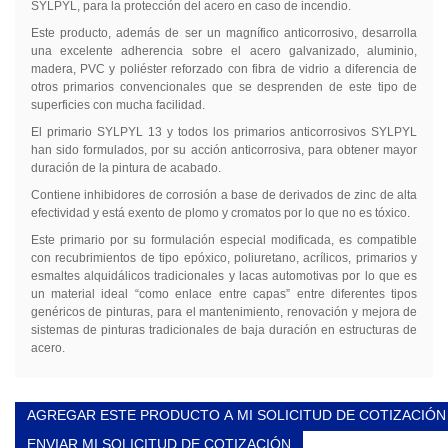
SYLPYL, para la protección del acero en caso de incendio.
Este producto, además de ser un magnífico anticorrosivo, desarrolla
una excelente adherencia sobre el acero galvanizado, aluminio,
madera, PVC y poliéster reforzado con fibra de vidrio a diferencia de
otros primarios convencionales que se desprenden de este tipo de
superficies con mucha facilidad.
El primario SYLPYL 13 y todos los primarios anticorrosivos SYLPYL
han sido formulados, por su acción anticorrosiva, para obtener mayor
duración de la pintura de acabado.
Contiene inhibidores de corrosión a base de derivados de zinc de alta
efectividad y está exento de plomo y cromatos por lo que no es tóxico.
Este primario por su formulación especial modificada, es compatible
con recubrimientos de tipo epóxico, poliuretano, acrílicos, primarios y
esmaltes alquidálicos tradicionales y lacas automotivas por lo que es
un material ideal “como enlace entre capas” entre diferentes tipos
genéricos de pinturas, para el mantenimiento, renovación y mejora de
sistemas de pinturas tradicionales de baja duración en estructuras de
acero.
AGREGAR ESTE PRODUCTO A MI SOLICITUD DE COTIZACIÓN
ENVIAR MI SOLICITUD DE COTIZACIÓN