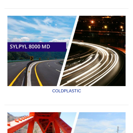
ADHESIVO, FORTIFICANTE PARA CONCRETOS,
MORTEROS Y RESINA PARA FORMAR LECHADAS
SYLPYL 724
COLDPLASTIC
PINTURA DE METIL METACRILATO PARA SEÑALAMIENTO
VIAL (MMA).
ESPECIALMENTE FORMULADO PARA DAR MUY ALTA
DURABILIDAD Y REFLECTIVIDAD
SYLPYL 8000 MD