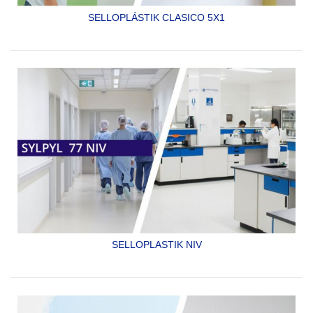
SELLOPLÁSTIK CLASICO 5X1
SELLADOR E IMPRIMADOR DE LÁTEX PARA SISTEMAS
DE PINTURAS VINÍLICAS Y ACRÍLICAS,
NO PERMITE EL
DESARROLLO DE HONGOS, INCREMENTA EL
RENDIMIENTO
SYLPYL 78 CLÁSICO 5X1
SELLOPLASTIK NIV
PRIMARIO DE LATEX BASE AGUA PARA MORTEROS
NIVELANTES DE PISOS.
SYLPYL 77 NIV