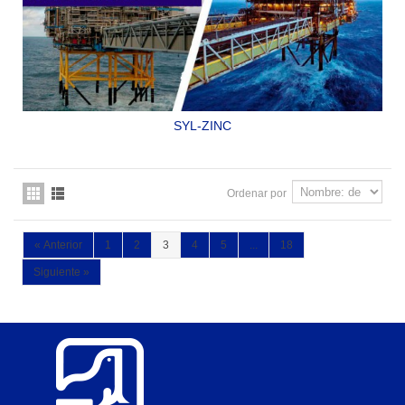
SYL-ZINC
PRIMARIO ORGÁNICO RICO EN ZINC.
SYLPYL 10 HBA
Ordenar por
«
Anterior
1
2
3
4
5
...
18
Siguiente
»