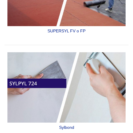
SUPERSYL FV o FP
SISTEMAS DE IMPERMEABILIZACION PREFABRICADA EN
ROLLOS COLOCADOS POR TERMOFUSIÓN. EXCELENTE
PRECIO-CALIDAD
SYLPYL FV-FP
Sylbond