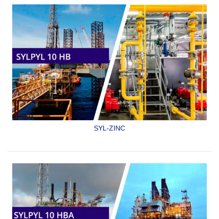
NRF-053-PEMEX-2006
SYLPYL 10 GAS
SYL-ZINC
PRIMARIO ORGÁNICO RICO EN ZINC.
SYLPYL 10 HB