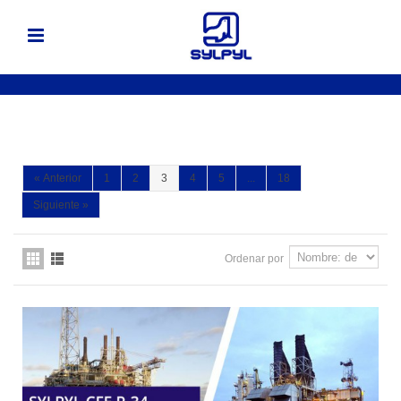
«
Anterior
1
2
3
4
5
...
18
Siguiente
»
Ordenar por